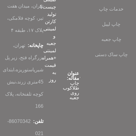
تهران، میدان هفت
چیست؟
خدمات چاپ
تولید
تیر، کوچه فلامکی،
کارتن
چاپ لیبل
لمینتی
پلاک ۱۷، طبقه ۴
و
چاپ جعبه
جعبه
چاپخانه:
تهران،
لمینتی
چاپ ساک دستی
بزرگراه فتح، زیر پل
+همراه
قیمت
شیرپاستوریزه،ابتدای
به
عنوان
مقاله:
روز
45متری زرند،نبش
چاپ
طلاکوب
روی
کوچه تلفنخانه، پلاک
جعبه
166
تلفن:
86070342-
021