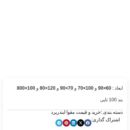
ابعاد :
60×90
و
100×70
و
70×90
و
120×80
و
100×800
بند 100 تایی
دسته بندی :
خرید و قیمت مقوا ایندربرد
اشتراک گذاری: