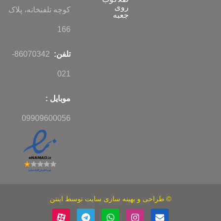
روی
کوچه تلفنخانه، پلاک
جعبه
166
تلفن:
86070342-
021
موبایل :
09909600056
©
طراحی
و
بهینه سازی سایت
توسط اینتن