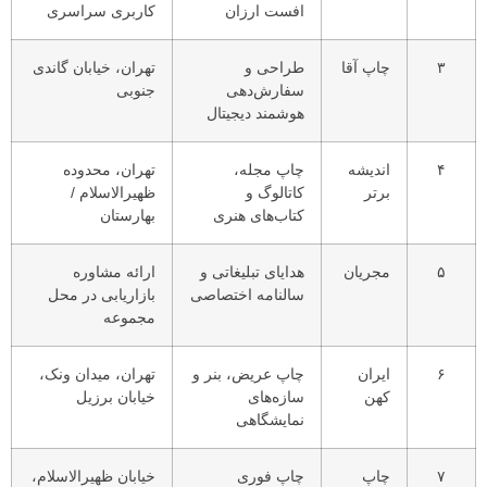
افست ارزان
کاربری سراسری
۳
چاپ آقا
طراحی و
تهران، خیابان گاندی
سفارش‌دهی
جنوبی
هوشمند دیجیتال
۴
اندیشه
چاپ مجله،
تهران، محدوده
برتر
کاتالوگ و
ظهیرالاسلام /
کتاب‌های هنری
بهارستان
۵
مجریان
هدایای تبلیغاتی و
ارائه مشاوره
سالنامه اختصاصی
بازاریابی در محل
مجموعه
۶
ایران
چاپ عریض، بنر و
تهران، میدان ونک،
کهن
سازه‌های
خیابان برزیل
نمایشگاهی
۷
چاپ
چاپ فوری
خیابان ظهیرالاسلام،