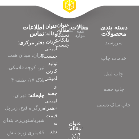
عنوان
عنوان
دسته بندی
مقالات
اطلاعات
مشاهده
مقاله:
همه
محصولات
تماس
مقاله:
دستگاه
موارد
دایکات
کارتن
سررسید
دفتر مرکزی:
چیست؟
لمینتی
تهران، میدان هفت
چیست؟
خدمات چاپ
تولید
تیر، کوچه فلامکی،
کارتن
چاپ لیبل
لمینتی
پلاک ۱۷، طبقه ۴
و
چاپ جعبه
جعبه
چاپخانه:
تهران،
لمینتی
چاپ ساک دستی
بزرگراه فتح، زیر پل
+همراه
قیمت
شیرپاستوریزه،ابتدای
به
عنوان
مقاله:
روز
45متری زرند،نبش
چاپ
طلاکوب