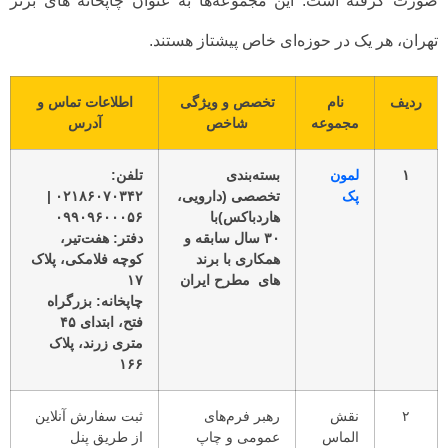
صورت گرفته است. این مجموعه‌ها به عنوان چاپخانه های برتر
تهران، هر یک در حوزه‌ای خاص پیشتاز هستند.
ردیف
نام
تخصص و ویژگی
اطلاعات تماس و
مجموعه
شاخص
آدرس
۱
لمون
بسته‌بندی
تلفن:
پک
تخصصی (دارویی،
۰۲۱۸۶۰۷۰۳۴۲ |
هاردباکس)با
۰۹۹۰۹۶۰۰۰۵۶
۳۰ سال سابقه و
دفتر: هفت‌تیر،
همکاری با برند
کوچه فلامکی، پلاک
های مطرح ایران
۱۷
چاپخانه: بزرگراه
فتح، ابتدای ۴۵
متری زرند، پلاک
۱۶۶
۲
نقش
رهبر فرم‌های
ثبت سفارش آنلاین
الماس
عمومی و چاپ
از طریق پنل