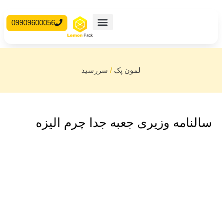
09909600056
محصولات آماده
جعبه مقوایی
مون پک
/
سررسید
جعبه جدا چرم الیزه