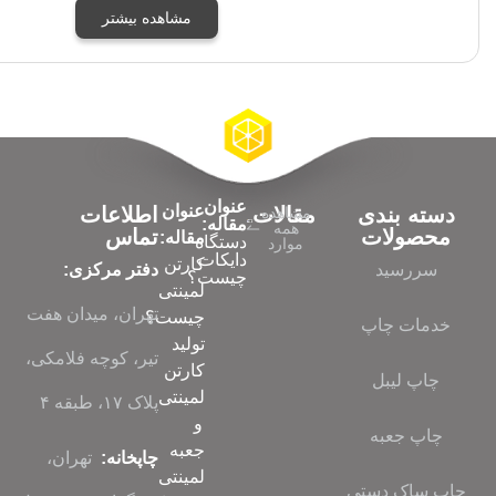
مشاهده بیشتر
عنوان
عنوان
قالات
اطلاعات
شاهده
مقاله:
همه
تماس
مقاله:
دستگاه
موارد
دایکات
کارتن
دفتر مرکزی:
چیست؟
لمینتی
تهران، میدان هفت
چیست؟
تولید
تیر، کوچه فلامکی،
کارتن
لمینتی
پلاک ۱۷، طبقه ۴
و
جعبه
چاپخانه:
تهران،
لمینتی