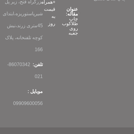
بزرگراه فتح، زیر پل
+همراه
عنوان
قیمت
شیرپاستوریزه،ابتدای
مقاله:
به
چاپ
طلاکوب
روز
45متری زرند،نبش
روی
جعبه
کوچه تلفنخانه، پلاک
166
تلفن:
86070342-
021
موبایل :
09909600056