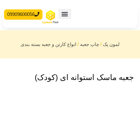
09909600056
محصولات آماده
جعبه مقوایی
لمون پک
/
چاپ جعبه
/
انواع کارتن و جعبه بسته بندی
جعبه ماسک استوانه ای (کودک)