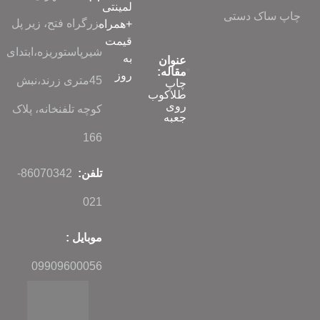
لمینتی
چاپ ساک دستی
بزرگراه فتح، زیر پل
+همراه
قیمت
شیرپاستوریزه،ابتدای
به
عنوان
مقاله:
روز
45متری زرند،نبش
چاپ
طلاکوب
روی
کوچه تلفنخانه، پلاک
جعبه
166
تلفن:
86070342-
021
موبایل :
09909600056