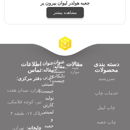
جعبه هولدر لیوان بیرون بر
مشاهده بیشتر
عنوان
عنوان
دسته بندی
مقالات
اطلاعات
مشاهده
مقاله:
همه
محصولات
تماس
مقاله:
دستگاه
موارد
دایکات
کارتن
سررسید
دفتر مرکزی:
چیست؟
لمینتی
تهران، میدان هفت
چیست؟
خدمات چاپ
تولید
تیر، کوچه فلامکی،
کارتن
چاپ لیبل
لمینتی
پلاک ۱۷، طبقه ۴
و
چاپ جعبه
جعبه
چاپخانه:
تهران،