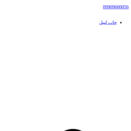
09909600056
چاپ لیبل