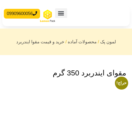
09909600056
محصولات آماده
جعبه مقوایی
 آماده
/
خرید و قیمت مقوا ایندربرد
م