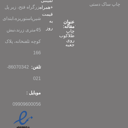
لمینتی
بزرگراه فتح، زیر پل
+همراه
قیمت
شیرپاستوریزه،ابتدای
به
عنوان
مقاله:
روز
45متری زرند،نبش
چاپ
طلاکوب
روی
کوچه تلفنخانه، پلاک
جعبه
166
تلفن:
86070342-
021
موبایل :
09909600056