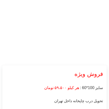
ن
ل تهران