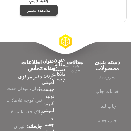
جعبه لامپ
مشاهده بیشتر
عنوان
عنوان
قالات
اطلاعات
شاهده
مقاله:
همه
تماس
مقاله:
دستگاه
موارد
دایکات
کارتن
دفتر مرکزی:
چیست؟
لمینتی
تهران، میدان هفت
چیست؟
تولید
تیر، کوچه فلامکی،
کارتن
لمینتی
پلاک ۱۷، طبقه ۴
و
جعبه
چاپخانه:
تهران،