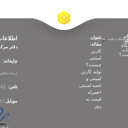
ان
عنوان
اطلاعا
مشاهده همه موارد
ه:
مقاله:
گاه
دفتر مرک
ات
کارتن
ت؟
لمینتی
چاپخانه:
چیست؟
تولید کارتن
زرند،نبش ک
لمینتی و
جعبه لمینتی
تلفن:
86070342-021
+همراه
قیمت به
موبایل :
6
روز