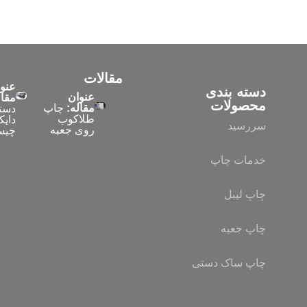
مقالات
عنو
دسته بندی
عنوان
مقال
محصولات
مقاله:
چاپ
دست
طلاکوب
دایک
سررسید
روی جعبه
چیس
خدمات چاپ
چاپ لیبل
چاپ جعبه
چاپ ساک دستی