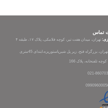
ت تماس
زی:
تهران، میدان هفت تیر، کوچه فلامکی، پلاک ۱۷، طبقه ۴
تهران، بزرگراه فتح، زیر پل شیرپاستوریزه،ابتدای 45متری
وچه تلفنخانه، پلاک 166
0990960005