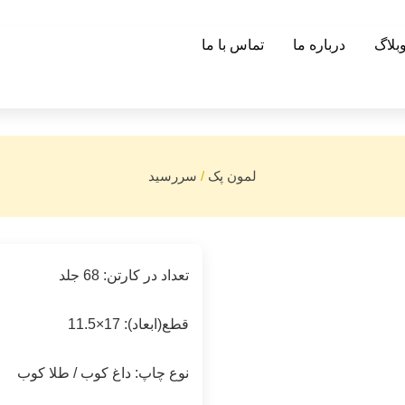
بلاگ
درباره ما
تماس با ما
لمون پک
/
سررسید
تعداد در کارتن: 68 جلد
قطع(ابعاد): 17×11.5
نوع چاپ: داغ کوب / طلا کوب