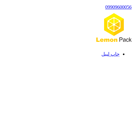
09909600056
چاپ لیبل