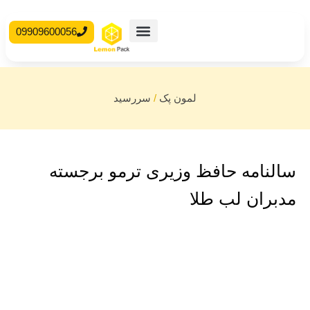
09909600056
محصولات آماده
جعبه مقوایی
لمون پک
/
سررسید
سالنامه حافظ وزیری ترمو برجسته
مدبران لب طلا