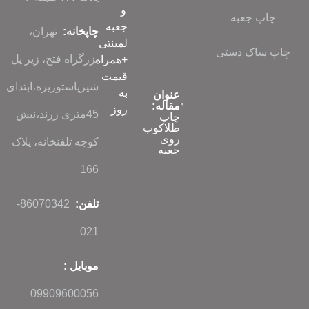
و
چاپ جعبه
جعبه
چاپخانه:
تهران،
لمینتی
چاپ ساک دستی
بزرگراه فتح، زیر پل
+همراه
قیمت
شیرپاستوریزه،ابتدای
به
عنوان
مقاله:
روز
45متری زرند،نبش
چاپ
طلاکوب
روی
کوچه تلفنخانه، پلاک
جعبه
166
تلفن:
86070342-
021
موبایل :
09909600056