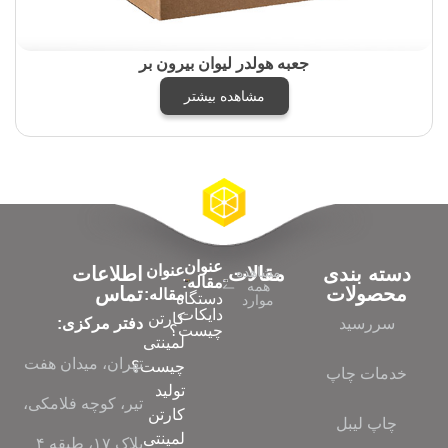
جعبه هولدر لیوان بیرون بر
مشاهده بیشتر
عنوان
عنوان
دسته بندی
مقالات
اطلاعات
مشاهده
مقاله:
همه
محصولات
تماس
مقاله:
دستگاه
موارد
دایکات
کارتن
سررسید
دفتر مرکزی:
چیست؟
لمینتی
تهران، میدان هفت
چیست؟
خدمات چاپ
تولید
تیر، کوچه فلامکی،
کارتن
چاپ لیبل
لمینتی
پلاک ۱۷، طبقه ۴