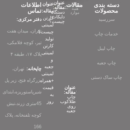
عنوان
عنوان
دسته بندی
مقالات
اطلاعات
مشاهده
مقاله:
همه
محصولات
تماس
مقاله:
دستگاه
موارد
دایکات
کارتن
سررسید
دفتر مرکزی:
چیست؟
لمینتی
تهران، میدان هفت
چیست؟
خدمات چاپ
تولید
تیر، کوچه فلامکی،
کارتن
چاپ لیبل
لمینتی
پلاک ۱۷، طبقه ۴
و
چاپ جعبه
جعبه
چاپخانه:
تهران،
لمینتی
چاپ ساک دستی
بزرگراه فتح، زیر پل
+همراه
عنوان
قیمت
شیرپاستوریزه،ابتدای
مقاله:
به
چاپ
طلاکوب
روز
45متری زرند،نبش
روی
جعبه
کوچه تلفنخانه، پلاک
166