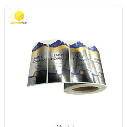
لیبل متالایز