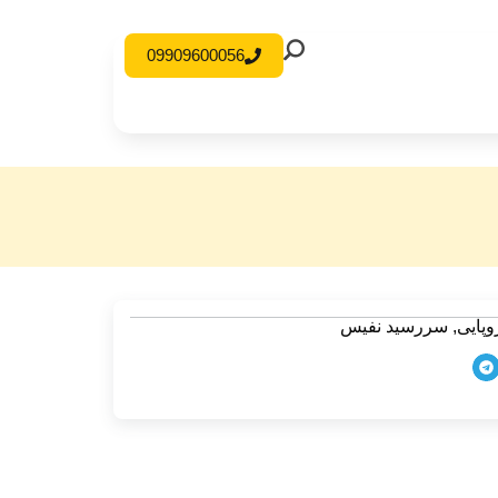
09909600056
پایی
,
سررسید نفیس