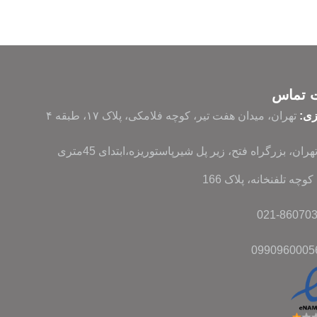
ت تماس
زی:
تهران، میدان هفت تیر، کوچه فلامکی، پلاک ۱۷، طبقه ۴
تهران، بزرگراه فتح، زیر پل شیرپاستوریزه،ابتدای 45متری
وچه تلفنخانه، پلاک 166
0990960005