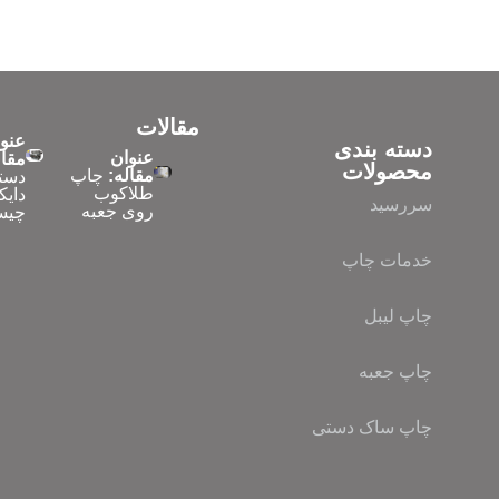
مقالات
عنو
دسته بندی
عنوان
مقال
محصولات
مقاله:
چاپ
دست
طلاکوب
دایک
سررسید
روی جعبه
چیس
خدمات چاپ
چاپ لیبل
چاپ جعبه
چاپ ساک دستی