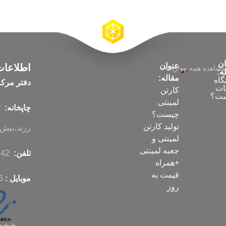
ان
عنوان
اطلاعا
مشاهده همه موارد
ه:
مقاله:
گاه
دفتر مرک
ات
کارتن
ت؟
لمینتی
چاپخانه:
چیست؟
تولید کارتن
زرند،نبش ک
لمینتی و
جعبه لمینتی
تلفن:
86070342-021
+همراه
قیمت به
موبایل :
6
روز