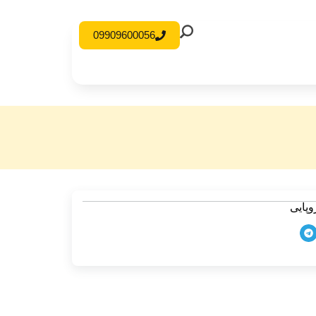
09909600056
پایی