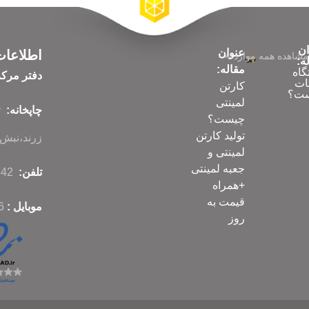
ان
عنوان
اطلاعا
مشاهده همه موارد
ه:
مقاله:
گاه
دفتر مرک
ات
کارتن
ت؟
لمینتی
چاپخانه:
چیست؟
تولید کارتن
زرند،نبش ک
لمینتی و
جعبه لمینتی
تلفن:
86070342-021
+همراه
قیمت به
موبایل :
6
روز