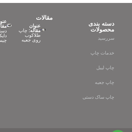
مقالات
عنو
دسته بندی
عنوان
مقال
محصولات
مقاله:
چاپ
دست
طلاکوب
دایک
سررسید
روی جعبه
چیس
خدمات چاپ
چاپ لیبل
چاپ جعبه
چاپ ساک دستی