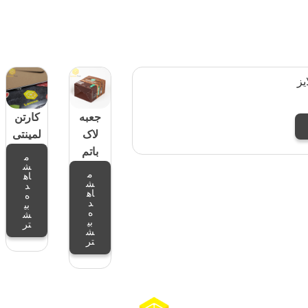
جعبه
کارتن
لاک
لمینتی
باتم
م
ش
م
اه
ش
د
اه
ه
د
بی
ه
ش
بی
تر
ش
تر