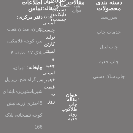
عنوان
عنوان
دسته بندی
مقالات
اطلاعات
مشاهده
مقاله:
همه
محصولات
تماس
مقاله:
دستگاه
موارد
دایکات
کارتن
سررسید
دفتر مرکزی:
چیست؟
لمینتی
تهران، میدان هفت
چیست؟
خدمات چاپ
تولید
تیر، کوچه فلامکی،
کارتن
چاپ لیبل
لمینتی
پلاک ۱۷، طبقه ۴
و
چاپ جعبه
جعبه
چاپخانه:
تهران،
لمینتی
چاپ ساک دستی
بزرگراه فتح، زیر پل
+همراه
قیمت
شیرپاستوریزه،ابتدای
به
عنوان
مقاله:
روز
45متری زرند،نبش
چاپ
طلاکوب
روی
کوچه تلفنخانه، پلاک
جعبه
166