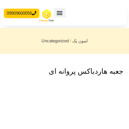
09909600056
محصولات آماده
جعبه مقوایی
لمون پک
/
Uncategorized
جعبه هاردباکس پروانه ای