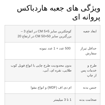
ویژگی های جعبه هاردباکس
پروانه ای
ابعاد جعبه
کوچکترین سایز 5×5 CM در اتفاع 3 –
بزرگترین سایز 50×50 CM در ارتفاع 20
حداقل تیراژ
500 عدد + 1 عدد نمونه
سفارش
طرح و
بدون محدودیت طرح چاپی با انواع فویل کوب
خدمات پس
طلایی، نقره ای، آبی،
از چاپ
جنس بدنه
ام دی اف (MDF) و انواع مقوا
ضخامت بدنه
1 تا 3 میلیمتر