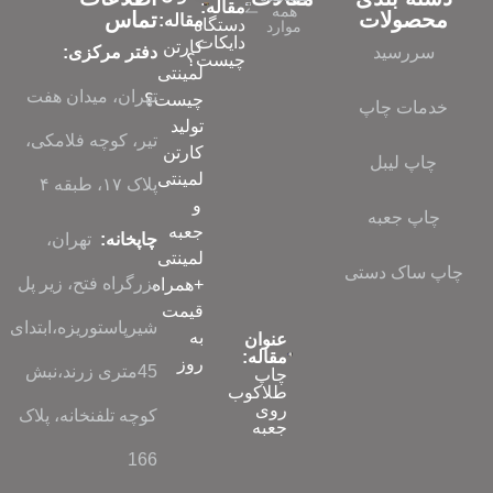
مقاله:
همه
محصولات
تماس
مقاله:
دستگاه
موارد
دایکات
کارتن
سررسید
دفتر مرکزی:
چیست؟
لمینتی
تهران، میدان هفت
چیست؟
خدمات چاپ
تولید
تیر، کوچه فلامکی،
کارتن
چاپ لیبل
لمینتی
پلاک ۱۷، طبقه ۴
و
چاپ جعبه
جعبه
چاپخانه:
تهران،
لمینتی
چاپ ساک دستی
بزرگراه فتح، زیر پل
+همراه
قیمت
شیرپاستوریزه،ابتدای
به
عنوان
مقاله:
روز
45متری زرند،نبش
چاپ
طلاکوب
روی
کوچه تلفنخانه، پلاک
جعبه
166