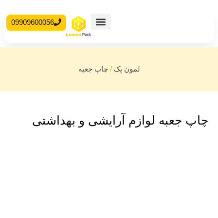
09909600056
محصولات آماده
جعبه مقوایی
لمون پک
/
چاپ جعبه
چاپ جعبه لوازم آرایشی و بهداشتی