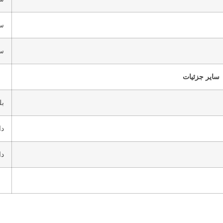
س
س
سایر جزئیات
بل
دا
دا