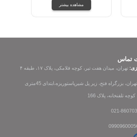
مشاهده بیشتر
ت تماس
زی:
تهران، میدان هفت تیر، کوچه فلامکی، پلاک ۱۷، طبقه ۴
تهران، بزرگراه فتح، زیر پل شیرپاستوریزه،ابتدای 45متری
وچه تلفنخانه، پلاک 166
0990960005