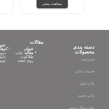
مشاهده بیشتر
مقالات
عنو
دسته بندی
عنوان
مقال
محصولات
مقاله:
چاپ
دست
طلاکوب
دایک
سررسید
روی جعبه
چیس
خدمات چاپ
چاپ لیبل
چاپ جعبه
چاپ ساک دستی