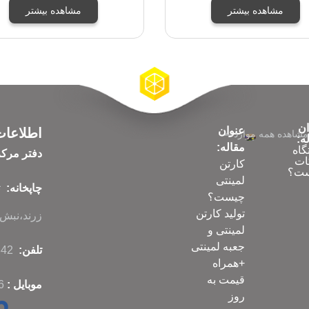
مشاهده بیشتر
مشاهده بیشتر
ان
عنوان
اطلاعا
مشاهده همه موارد
ه:
مقاله:
گاه
دفتر مرک
ات
کارتن
ت؟
لمینتی
چاپخانه:
چیست؟
تولید کارتن
زرند،نبش ک
لمینتی و
جعبه لمینتی
تلفن:
86070342-021
+همراه
قیمت به
موبایل :
6
روز