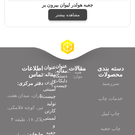
جعبه هولدر لیوان بیرون بر
مشاهده بیشتر
عنوان
عنوان
دسته بندی
مقالات
اطلاعات
مشاهده
مقاله:
همه
محصولات
تماس
مقاله:
دستگاه
موارد
دایکات
کارتن
سررسید
دفتر مرکزی:
چیست؟
لمینتی
تهران، میدان هفت
چیست؟
خدمات چاپ
تولید
تیر، کوچه فلامکی،
کارتن
چاپ لیبل
لمینتی
پلاک ۱۷، طبقه ۴
و
چاپ جعبه
جعبه
چاپخانه:
تهران،