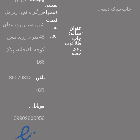
لمینتی
چاپ ساک دستی
بزرگراه فتح، زیر پل
+همراه
قیمت
شیرپاستوریزه،ابتدای
به
عنوان
مقاله:
روز
45متری زرند،نبش
چاپ
طلاکوب
روی
کوچه تلفنخانه، پلاک
جعبه
166
تلفن:
86070342-
021
موبایل :
09909600056