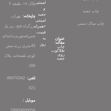
لمینتی
پلاک ۱۷، طبقه ۴
و
چاپ جعبه
جعبه
چاپخانه:
تهران،
لمینتی
چاپ ساک دستی
بزرگراه فتح، زیر پل
+همراه
قیمت
شیرپاستوریزه،ابتدای
به
عنوان
مقاله:
روز
45متری زرند،نبش
چاپ
طلاکوب
روی
کوچه تلفنخانه، پلاک
جعبه
166
تلفن:
86070342-
021
موبایل :
09909600056