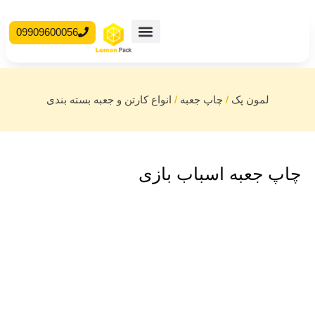
09909600056
محصولات آماده
جعبه مقوایی
لمون پک
/
چاپ جعبه
/
انواع کارتن و جعبه بسته بندی
چاپ جعبه اسباب بازی