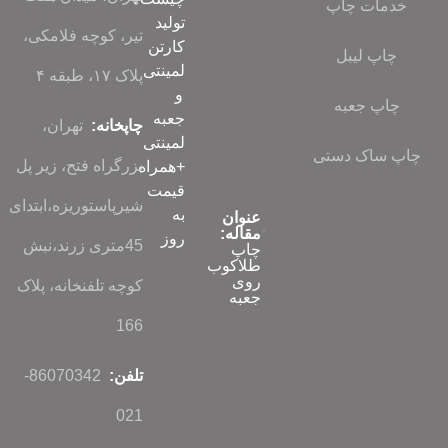
تولید
تیر، کوچه فلامکی،
کارتن
لمینتی
پلاک ۱۷، طبقه ۴
و
جعبه
چاپخانه:
تهران،
لمینتی
بزرگراه فتح، زیر پل
+همراه
قیمت
شیرپاستوریزه،ابتدای
به
عنوان
مقاله:
روز
45متری زرند،نبش
چاپ
طلاکوب
روی
کوچه تلفنخانه، پلاک
جعبه
166
تلفن:
86070342-
021