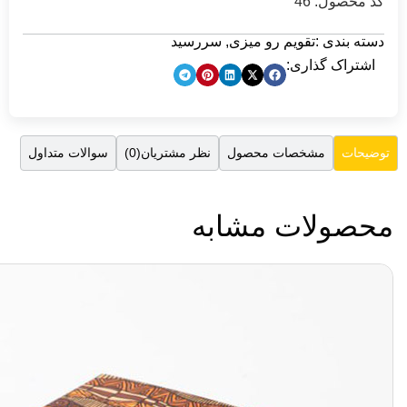
یزی
,
سررسید
صول
نظر مشتریان(0)
سوالات متداول
ابه