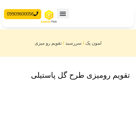
09909600056
محصولات آماده
جعبه مقوایی
سررسید
/
تقویم رو میزی
طرح گل پاستیلی