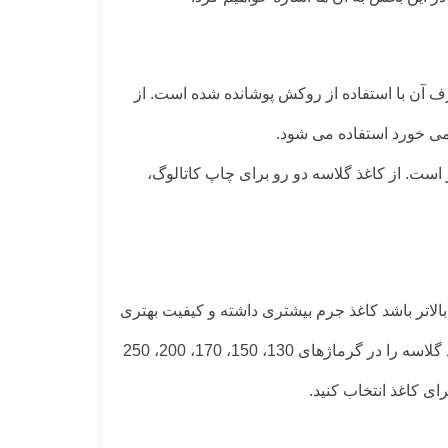
ف آن با استفاده از روکش پوشانده شده است. از
نمی خورد استفاده می شود.
است‌. از کاغذ گلاسه دو رو برای چاپ کاتالوگ،
الاتر باشد کاغذ جرم بیشتری داشته و کیفیت بهتری
دارد. کاغذهای گلاسه در انواع گرماژ ۸۰، ۹۰، ۱۰۰، ۱۱۸، ۱۳۵ و…. تا ۳۵۰ گرم در بازار موجود هستند. لمون پک فروش کاغذ گلاسه را در گرماژهای 130، 150، 170، 200، 250