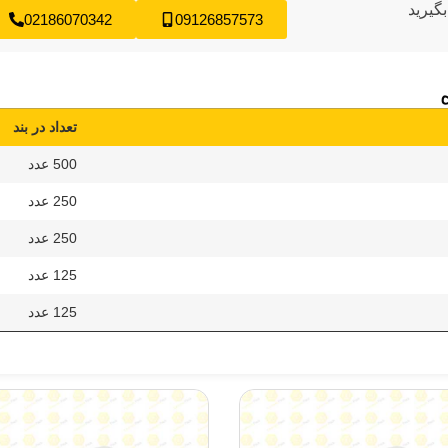
گیرید
02186070342
09126857573
تعداد در بند
500 عدد
250 عدد
250 عدد
125 عدد
125 عدد