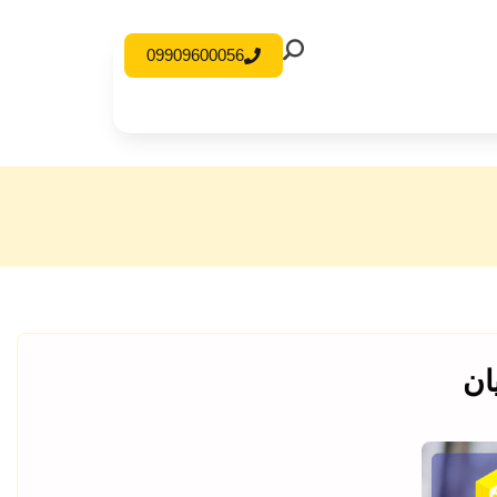
09909600056
ان