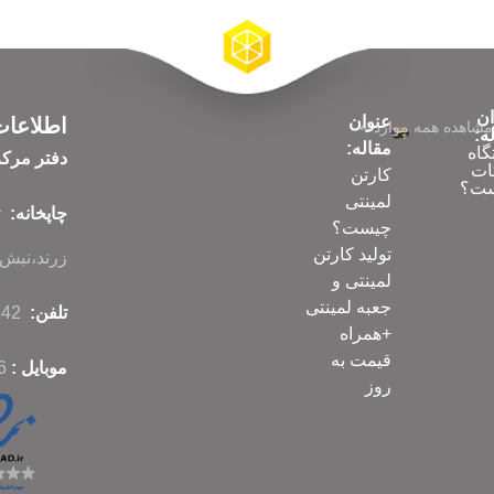
ان
عنوان
اطلاعا
مشاهده همه موارد
ه:
مقاله:
گاه
دفتر مرک
ات
کارتن
ت؟
لمینتی
چاپخانه:
چیست؟
تولید کارتن
زرند،نبش ک
لمینتی و
جعبه لمینتی
تلفن:
86070342-021
+همراه
قیمت به
موبایل :
6
روز