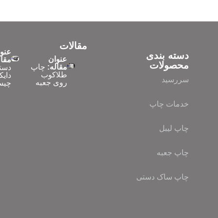
مقالات
عنو
دسته بندی
عنوان
مقال
محصولات
مقاله:
چاپ
دست
طلاکوب
دایک
سررسید
روی جعبه
چیس
خدمات چاپ
چاپ لیبل
چاپ جعبه
چاپ ساک دستی