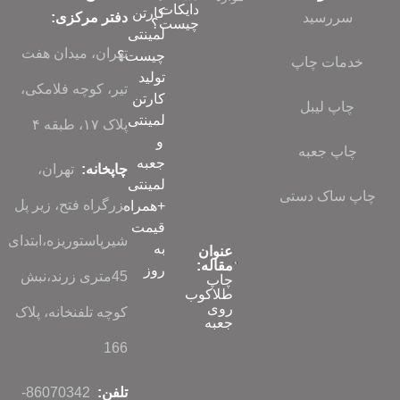
دایکات
کارتن
سررسید
دفتر مرکزی:
چیست؟
لمینتی
تهران، میدان هفت
چیست؟
خدمات چاپ
تولید
تیر، کوچه فلامکی،
کارتن
چاپ لیبل
لمینتی
پلاک ۱۷، طبقه ۴
و
چاپ جعبه
جعبه
چاپخانه:
تهران،
لمینتی
چاپ ساک دستی
بزرگراه فتح، زیر پل
+همراه
قیمت
شیرپاستوریزه،ابتدای
به
عنوان
مقاله:
روز
45متری زرند،نبش
چاپ
طلاکوب
روی
کوچه تلفنخانه، پلاک
جعبه
166
تلفن:
86070342-