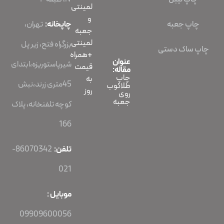
لمینتی
و
چاپ جعبه
چاپخانه:
تهران،
جعبه
لمینتی
بزرگراه فتح، زیر پل
چاپ ساک دستی
+همراه
عنوان
شیرپاستوریزه،ابتدای
قیمت
مقاله:
چاپ
به
45متری زرند،نبش
طلاکوب
روز
روی
جعبه
کوچه تلفنخانه، پلاک
166
تلفن:
86070342-
021
موبایل :
09909600056