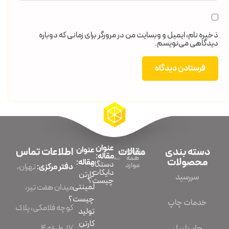
ذخیره نام، ایمیل و وبسایت من در مرورگر برای زمانی که دوباره
دیدگاهی می‌نویسم.
عنوان
دسته بندی
مقالات
عنوان
اطلاعات تماس
مشاهده
مقاله:
همه
محصولات
مقاله:
دستگاه
موارد
دفتر مرکزی:
تهران،
دایکات
کارتن
سررسید
چیست؟
لمینتی
میدان هفت تیر،
چیست؟
خدمات چاپ
کوچه فلامکی، پلاک
تولید
کارتن
چاپ لیبل
۱۷، طبقه ۴