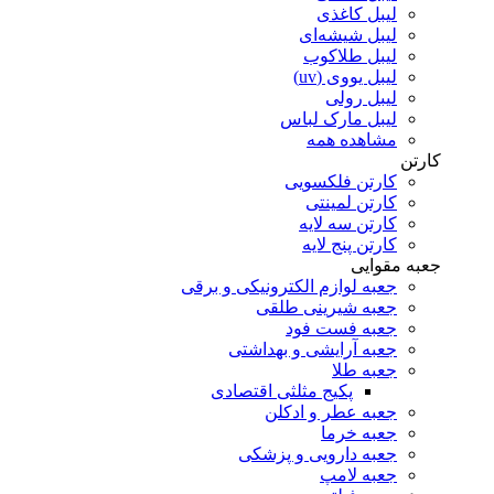
لیبل کاغذی
لیبل شیشه‌ای
لیبل طلاکوب
لیبل یووی (uv)
لیبل رولی
لیبل مارک لباس
مشاهده همه
کارتن
کارتن فلکسویی
کارتن لمینتی
کارتن سه لایه
کارتن پنج لایه
جعبه مقوایی
جعبه لوازم الکترونیکی و برقی
جعبه شیرینی طلقی
جعبه فست فود
جعبه آرایشی و بهداشتی
جعبه طلا
پکیج مثلثی اقتصادی
جعبه عطر و ادکلن
جعبه خرما
جعبه دارویی و پزشکی
جعبه لامپ