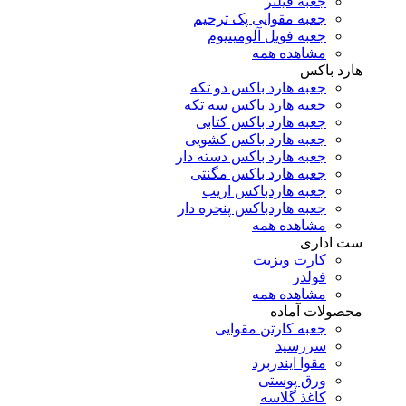
جعبه فیلتر
جعبه مقوایی پک ترحیم
جعبه فویل آلومینیوم
مشاهده همه
هارد باکس
جعبه هارد باکس دو تکه
جعبه هارد باکس سه تکه
جعبه هارد باکس کتابی
جعبه هارد باکس کشویی
جعبه هارد باکس دسته دار
جعبه هارد باکس مگنتی
جعبه هاردباکس اریب
جعبه هاردباکس پنجره دار
مشاهده همه
ست اداری
کارت ویزیت
فولدر
مشاهده همه
محصولات آماده
جعبه کارتن مقوایی
سررسید
مقوا ایندربرد
ورق پوستی
کاغذ گلاسه