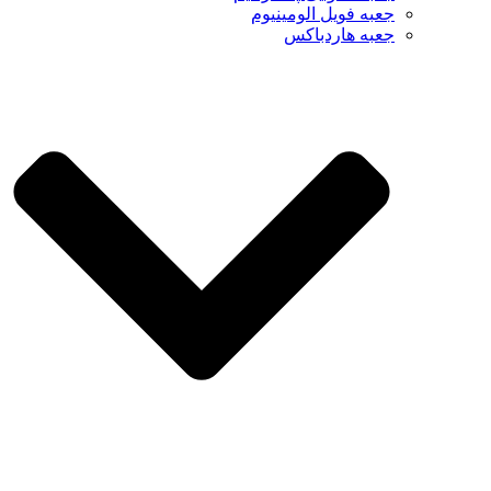
جعبه فویل الومینیوم
جعبه هاردباکس