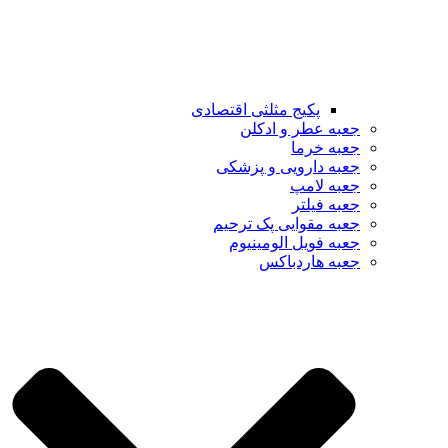
پکیج مثلثی اقتصادی
جعبه عطر و ادکلن
جعبه خرما
جعبه دارویی و پزشکی
جعبه لامپ
جعبه فیلتر
جعبه مقوایی پک ترحیم
جعبه فویل الومینیوم
جعبه هاردباکس