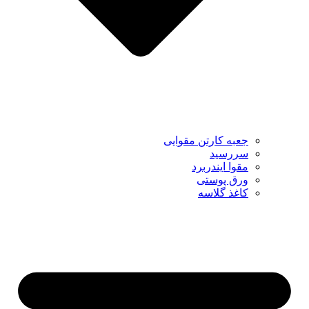
جعبه کارتن مقوایی
سررسید
مقوا ایندربرد
ورق پوستی
کاغذ گلاسه