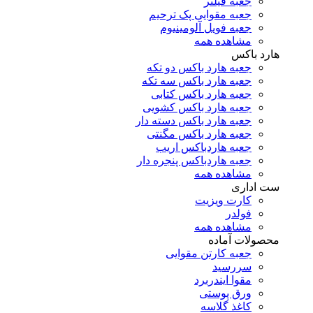
جعبه فیلتر
جعبه مقوایی پک ترحیم
جعبه فویل آلومینیوم
مشاهده همه
هارد باکس
جعبه هارد باکس دو تکه
جعبه هارد باکس سه تکه
جعبه هارد باکس کتابی
جعبه هارد باکس کشویی
جعبه هارد باکس دسته دار
جعبه هارد باکس مگنتی
جعبه هاردباکس اریب
جعبه هاردباکس پنجره دار
مشاهده همه
ست اداری
کارت ویزیت
فولدر
مشاهده همه
محصولات آماده
جعبه کارتن مقوایی
سررسید
مقوا ایندربرد
ورق پوستی
کاغذ گلاسه