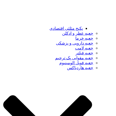
پکیج مثلثی اقتصادی
جعبه عطر و ادکلن
جعبه خرما
جعبه دارویی و پزشکی
جعبه لامپ
جعبه فیلتر
جعبه مقوایی پک ترحیم
جعبه فویل الومینیوم
جعبه هاردباکس