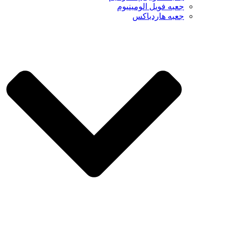
جعبه فویل الومینیوم
جعبه هاردباکس