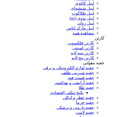
لیبل کاغذی
لیبل شیشه‌ای
لیبل طلاکوب
لیبل یووی (uv)
لیبل رولی
لیبل مارک لباس
مشاهده همه
کارتن
کارتن فلکسویی
کارتن لمینتی
کارتن سه لایه
کارتن پنج لایه
جعبه مقوایی
جعبه لوازم الکترونیکی و برقی
جعبه شیرینی طلقی
جعبه فست فود
جعبه آرایشی و بهداشتی
جعبه طلا
پکیج مثلثی اقتصادی
جعبه عطر و ادکلن
جعبه خرما
جعبه دارویی و پزشکی
جعبه لامپ