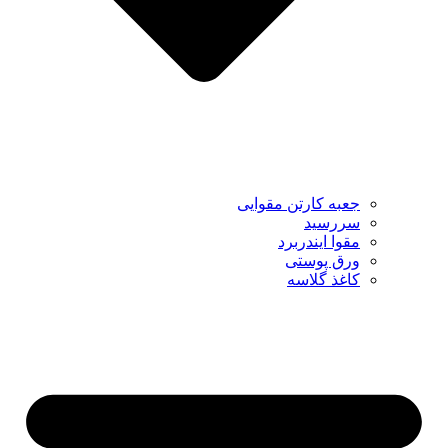
جعبه کارتن مقوایی
سررسید
مقوا ایندربرد
ورق پوستی
کاغذ گلاسه