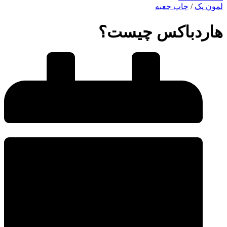
لمون پک
/
چاپ جعبه
هاردباکس چیست؟