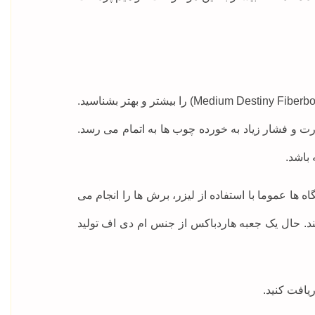
همانطور که از اسم این جعبه نیز مشخص است، این هاردباکس از ام دی اف ساخته شده است. حال بهتر است ام دی اف (Medium Destiny Fiberboard) را بیشتر و بهتر بشناسید.
ت و فشار زیاد به خورده چوب ها به اتمام می رسد.
باشد.
ا عموما با استفاده از لیزر، برش ها را انجام می
. حال یک جعبه هاردباکس از جنس ام دی اف تولید
یافت کنید.