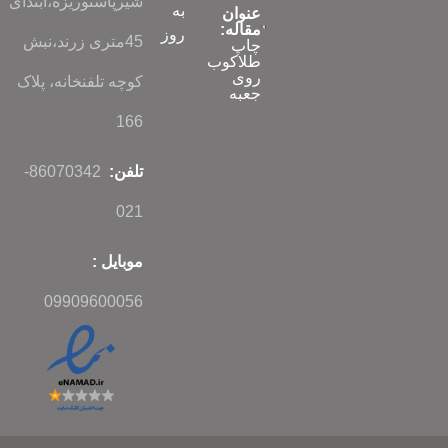
شیرپاستوریزه،ابتدای
به
عنوان
مقاله:
روز
45متری زرند،نبش
چاپ
طلاکوب
روی
کوچه تلفنخانه، پلاک
جعبه
166
تلفن:
86070342-
021
موبایل :
09909600056