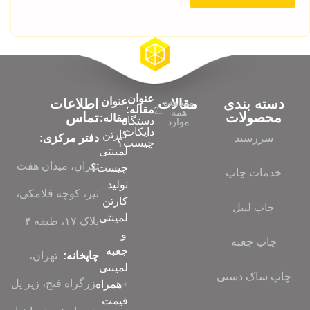
عنوان
عنوان
دسته بندی
مقالات
اطلاعات
مشاهده
مقاله:
همه
محصولات
تماس
مقاله:
دستگاه
موارد
دایکات
کارتن
سررسید
دفتر مرکزی:
چیست؟
لمینتی
تهران، میدان هفت
چیست؟
خدمات چاپ
تولید
تیر، کوچه فلامکی،
کارتن
چاپ لیبل
لمینتی
پلاک ۱۷، طبقه ۴
و
چاپ جعبه
جعبه
چاپخانه:
تهران،
لمینتی
چاپ ساک دستی
بزرگراه فتح، زیر پل
+همراه
قیمت