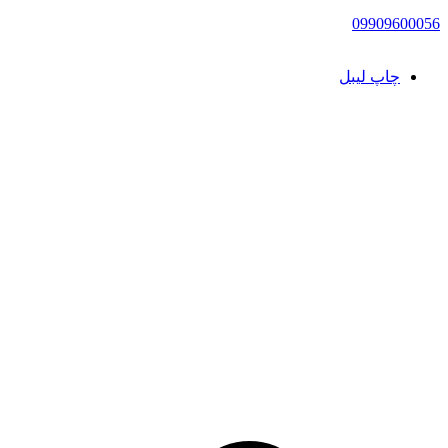
09909600056
چاپ لیبل