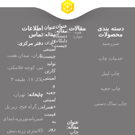
عنوان
عنوان
دسته بندی
مقالات
اطلاعات
مشاهده
مقاله:
همه
محصولات
تماس
مقاله:
دستگاه
موارد
دایکات
کارتن
سررسید
دفتر مرکزی:
چیست؟
لمینتی
تهران، میدان هفت
چیست؟
خدمات چاپ
تولید
تیر، کوچه فلامکی،
کارتن
چاپ لیبل
لمینتی
پلاک ۱۷، طبقه ۴
و
چاپ جعبه
جعبه
چاپخانه:
تهران،
لمینتی
چاپ ساک دستی
بزرگراه فتح، زیر پل
+همراه
قیمت
شیرپاستوریزه،ابتدای
به
عنوان
مقاله:
روز
45متری زرند،نبش
چاپ