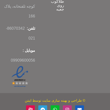
طلاکوب
روی
کوچه تلفنخانه، پلاک
جعبه
166
تلفن:
86070342-
021
موبایل :
09909600056
©
طراحی
و
بهینه سازی سایت
توسط اینتن