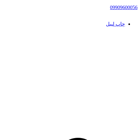
09909600056
چاپ لیبل