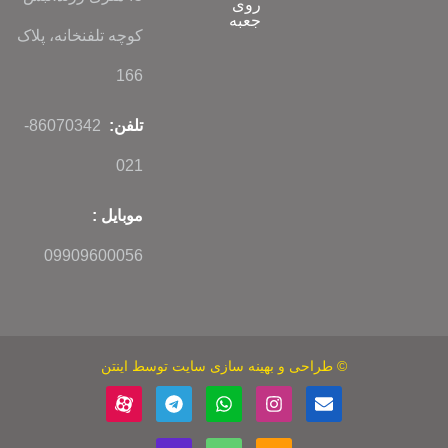
روی
جعبه
کوچه تلفنخانه، پلاک
166
تلفن:
86070342-
021
موبایل :
09909600056
©
طراحی
و
بهینه سازی سایت
توسط اینتن