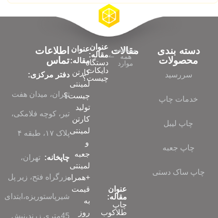
عنوان
عنوان
دسته بندی
مقالات
اطلاعات
مشاهده
مقاله:
همه
محصولات
تماس
مقاله:
دستگاه
موارد
دایکات
کارتن
سررسید
دفتر مرکزی:
چیست؟
لمینتی
تهران، میدان هفت
چیست؟
خدمات چاپ
تولید
تیر، کوچه فلامکی،
کارتن
چاپ لیبل
لمینتی
پلاک ۱۷، طبقه ۴
و
چاپ جعبه
جعبه
چاپخانه:
تهران،
لمینتی
چاپ ساک دستی
بزرگراه فتح، زیر پل
+همراه
عنوان
قیمت
شیرپاستوریزه،ابتدای
مقاله:
به
چاپ
طلاکوب
روز
45متری زرند،نبش