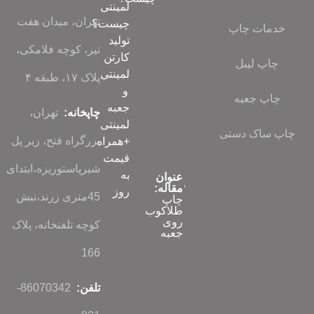
لمینتی
تهران، میدان هفت
چیست؟
خدمات چاپ
تولید
تیر، کوچه فلامکی،
کارتن
چاپ لیبل
لمینتی
پلاک ۱۷، طبقه ۴
و
چاپ جعبه
جعبه
چاپخانه:
تهران،
لمینتی
چاپ ساک دستی
بزرگراه فتح، زیر پل
+همراه
قیمت
شیرپاستوریزه،ابتدای
به
عنوان
مقاله:
روز
45متری زرند،نبش
چاپ
طلاکوب
روی
کوچه تلفنخانه، پلاک
جعبه
166
تلفن:
86070342-