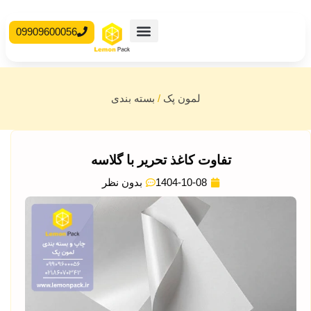
09909600056
محصولات آماده
جعبه مقوایی
لمون پک
/
بسته بندی
تفاوت کاغذ تحریر با گلاسه
1404-10-08
بدون نظر