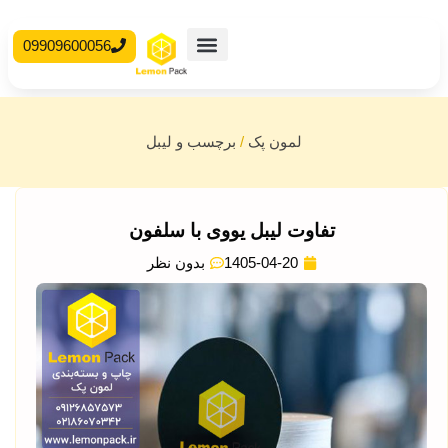
09909600056
محصولات آماده
جعبه مقوایی
لمون پک
/
برچسب و لیبل
تفاوت لیبل یووی با سلفون
1405-04-20
بدون نظر