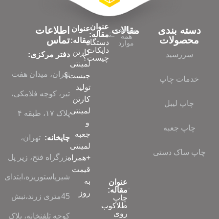
عنوان
عنوان
دسته بندی
مقالات
اطلاعات
مشاهده
مقاله:
همه
محصولات
تماس
مقاله:
دستگاه
موارد
دایکات
کارتن
سررسید
دفتر مرکزی:
چیست؟
لمینتی
تهران، میدان هفت
چیست؟
خدمات چاپ
تولید
تیر، کوچه فلامکی،
کارتن
چاپ لیبل
لمینتی
پلاک ۱۷، طبقه ۴
و
چاپ جعبه
جعبه
چاپخانه:
تهران،
لمینتی
چاپ ساک دستی
بزرگراه فتح، زیر پل
+همراه
قیمت
شیرپاستوریزه،ابتدای
به
عنوان
مقاله:
روز
45متری زرند،نبش
چاپ
طلاکوب
روی
کوچه تلفنخانه، پلاک