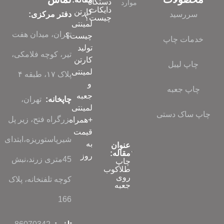
دستگاه
موارد
دایکات
کارتن
سررسید
دفتر مرکزی:
چیست؟
لمینتی
تهران، میدان هفت
چیست؟
خدمات چاپ
تولید
تیر، کوچه فلامکی،
کارتن
چاپ لیبل
لمینتی
پلاک ۱۷، طبقه ۴
و
چاپ جعبه
جعبه
چاپخانه:
تهران،
لمینتی
چاپ ساک دستی
بزرگراه فتح، زیر پل
+همراه
قیمت
شیرپاستوریزه،ابتدای
به
عنوان
مقاله:
روز
45متری زرند،نبش
چاپ
طلاکوب
روی
کوچه تلفنخانه، پلاک
جعبه
166