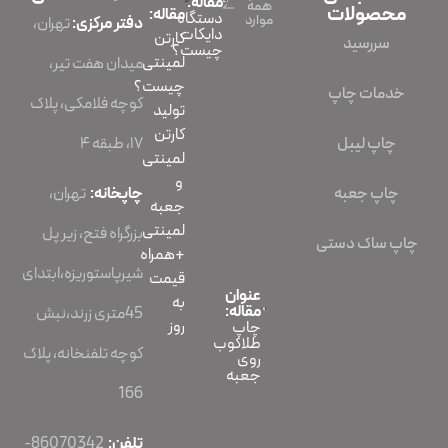
مقاله:
همه
محصولات
مقاله:
دستگاه
موارد
دفتر مرکزی:
تهران،
دایکات
کارتن
سررسید
چیست؟
لمینتی
میدان هفت تیر،
چیست؟
خدمات چاپ
کوچه فلامکی، پلاک
تولید
کارتن
چاپ لیبل
۱۷، طبقه ۴
لمینتی
و
چاپ جعبه
چاپخانه:
تهران،
جعبه
لمینتی
بزرگراه فتح، زیر پل
چاپ ساک دستی
+همراه
شیرپاستوریزه،ابتدای
قیمت
عنوان
به
مقاله:
45متری زرند،نبش
روز
چاپ
طلاکوب
کوچه تلفنخانه، پلاک
روی
جعبه
166
تلفن:
86070342-