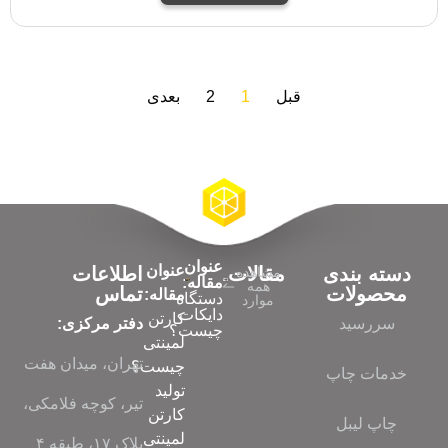
قبل
1
2
بعدی
عنوان
عنوان
دسته بندی
مقالات
اطلاعات
مشاهده
مقاله:
همه
محصولات
تماس
مقاله:
دستگاه
موارد
دایکات
کارتن
سررسید
دفتر مرکزی:
چیست؟
لمینتی
تهران، میدان هفت
چیست؟
خدمات چاپ
تولید
تیر، کوچه فلامکی،
کارتن
چاپ لیبل
لمینتی
پلاک ۱۷، طبقه ۴