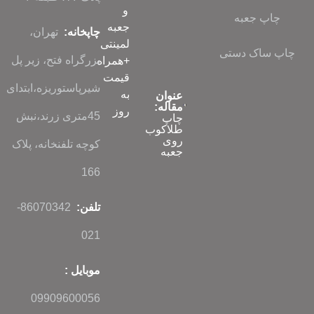
و
چاپ جعبه
جعبه
چاپخانه:
تهران،
لمینتی
چاپ ساک دستی
بزرگراه فتح، زیر پل
+همراه
قیمت
شیرپاستوریزه،ابتدای
به
عنوان
مقاله:
روز
45متری زرند،نبش
چاپ
طلاکوب
روی
کوچه تلفنخانه، پلاک
جعبه
166
تلفن:
86070342-
021
موبایل :
09909600056