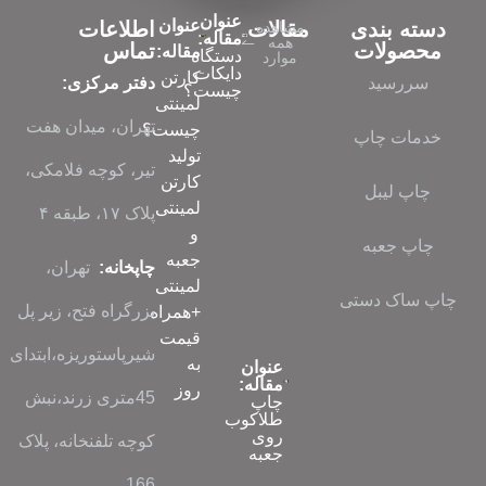
عنوان
عنوان
دسته بندی
مقالات
اطلاعات
مشاهده
مقاله:
همه
محصولات
تماس
مقاله:
دستگاه
موارد
دایکات
کارتن
سررسید
دفتر مرکزی:
چیست؟
لمینتی
تهران، میدان هفت
چیست؟
خدمات چاپ
تولید
تیر، کوچه فلامکی،
کارتن
چاپ لیبل
لمینتی
پلاک ۱۷، طبقه ۴
و
چاپ جعبه
جعبه
چاپخانه:
تهران،
لمینتی
چاپ ساک دستی
بزرگراه فتح، زیر پل
+همراه
قیمت
شیرپاستوریزه،ابتدای
به
عنوان
مقاله:
روز
45متری زرند،نبش
چاپ
طلاکوب
روی
کوچه تلفنخانه، پلاک
جعبه
166