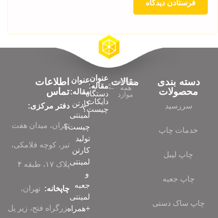
عنوان
عنوان
دسته بندی
مقالات
اطلاعات
مشاهده
مقاله:
همه
محصولات
تماس
مقاله:
دستگاه
موارد
دایکات
کارتن
سررسید
دفتر مرکزی:
چیست؟
لمینتی
تهران، میدان هفت
چیست؟
خدمات چاپ
تولید
تیر، کوچه فلامکی،
کارتن
چاپ لیبل
لمینتی
پلاک ۱۷، طبقه ۴
و
چاپ جعبه
جعبه
چاپخانه:
تهران،
لمینتی
چاپ ساک دستی
بزرگراه فتح، زیر پل
+همراه