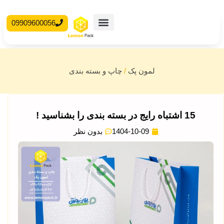
09909600056
محصولات آماده
جعبه مقوایی
لمون پک
/
چاپ و بسته بندی
15 اشتباه رایج در بسته بندی را بشناسید !
1404-10-09
بدون نظر