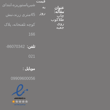
قیمت
شیرپاستوریزه،ابتدای
به
عنوان
مقاله:
روز
45متری زرند،نبش
چاپ
طلاکوب
روی
کوچه تلفنخانه، پلاک
جعبه
166
تلفن:
86070342-
021
موبایل :
09909600056