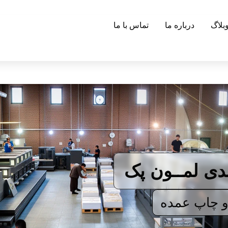
بلاگ
درباره ما
تماس با ما
دی لمــون پک
 چاپ عمده